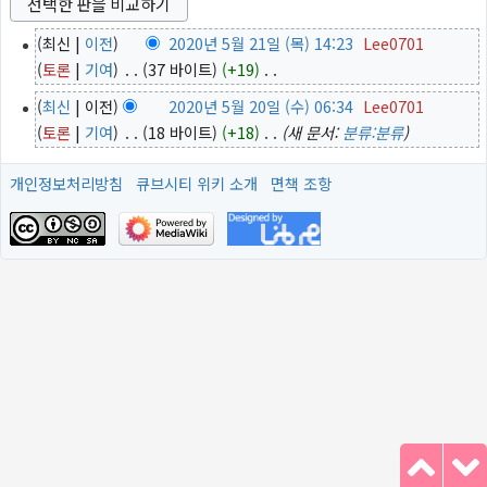
최신
이전
2020년 5월 21일 (목) 14:23
‎
Lee0701
2
토론
기여
‎
37 바이트
+19
‎
0
편
2
최신
이전
2020년 5월 20일 (수) 06:34
‎
Lee0701
2
집
0
토론
기여
‎
18 바이트
+18
‎
새 문서:
분류:분류
0
요
년
2
약
5
개인정보처리방침
큐브시티 위키 소개
면책 조항
0
없
월
년
음
2
5
1
월
일
2
(
0
목
일
)
(
수
)