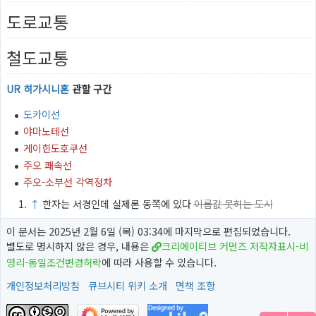
도로교통
철도교통
UR 히가시니혼
관할 구간
도카이선
야마노테선
게이힌도호쿠선
주오 쾌속선
주오-소부선 각역정차
↑
한자는 서경인데 실제론 동쪽에 있다
이름값 못하는 도시
이 문서는 2025년 2월 6일 (목) 03:34에 마지막으로 편집되었습니다.
별도로 명시하지 않은 경우, 내용은
크리에이티브 커먼즈 저작자표시-비
영리-동일조건변경허락
에 따라 사용할 수 있습니다.
개인정보처리방침
큐브시티 위키 소개
면책 조항