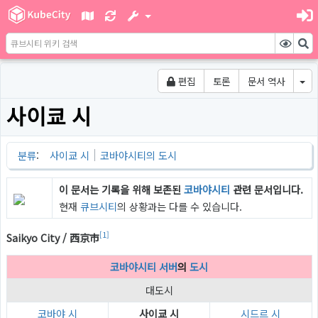
편집
토론
문서 역사
사이쿄 시
분류
:
사이쿄 시
코바야시티의 도시
이 문서는 기록을 위해 보존된
코바야시티
관련 문서입니다.
현재
큐브시티
의 상황과는 다를 수 있습니다.
[1]
Saikyo City / 西京市
코바야시티 서버
의
도시
대도시
코바야 시
사이쿄 시
시드르 시