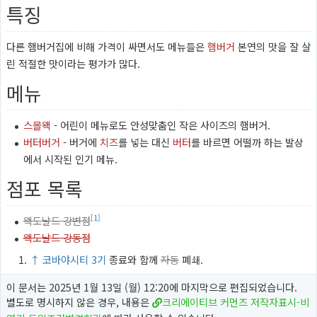
특징
다른 햄버거집에 비해 가격이 싸면서도 메뉴들은
햄버거
본연의 맛을 잘 살
린 적절한 맛이라는 평가가 많다.
메뉴
스몰왝
- 어린이 메뉴로도 안성맞춤인 작은 사이즈의 햄버거.
버터버거
- 버거에
치즈
를 넣는 대신
버터
를 바르면 어떨까 하는 발상
에서 시작된 인기 메뉴.
점포 목록
[1]
왝도날드 강변점
왝도날드 강동점
↑
코바야시티 3기
종료와 함께
자동
폐쇄.
이 문서는 2025년 1월 13일 (월) 12:20에 마지막으로 편집되었습니다.
별도로 명시하지 않은 경우, 내용은
크리에이티브 커먼즈 저작자표시-비