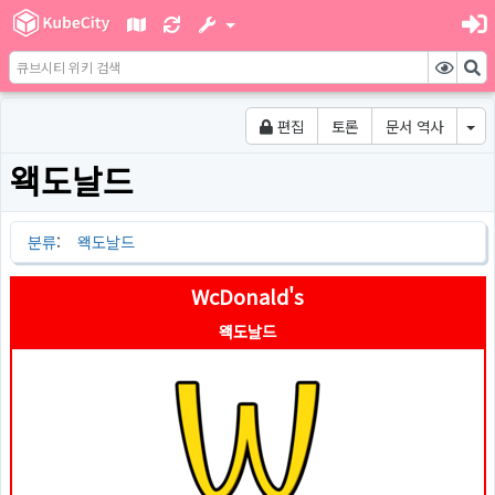
편집
토론
문서 역사
왝도날드
분류
:
왝도날드
WcDonald's
왝도날드