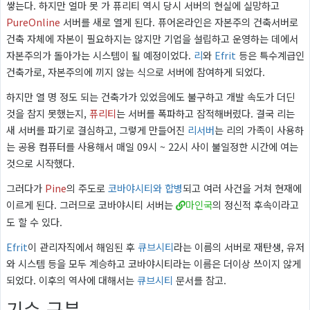
쌓는다. 하지만 얼마 못 가 퓨리티 역시 당시 서버의 현실에 실망하고
PureOnline
서버를 새로 열게 된다. 퓨어온라인은 자본주의 건축서버로
건축 자체에 자본이 필요하지는 않지만 기업을 설립하고 운영하는 데에서
자본주의가 돌아가는 시스템이 될 예정이었다.
리
와
Efrit
등은 특수계급인
건축가로, 자본주의에 끼지 않는 식으로 서버에 참여하게 되었다.
하지만 열 명 정도 되는 건축가가 있었음에도 불구하고 개발 속도가 더딘
것을 참지 못했는지,
퓨리티
는 서버를 폭파하고 잠적해버렸다. 결국 리는
새 서버를 파기로 결심하고, 그렇게 만들어진
리서버
는 리의 가족이 사용하
는 공용 컴퓨터를 사용해서 매일 09시 ~ 22시 사이 불일정한 시간에 여는
것으로 시작했다.
그러다가
Pine
의 주도로
코바야시티와 합병
되고 여러 사건을 거쳐 현재에
이르게 된다. 그러므로 코바야시티 서버는
마인국
의 정신적 후속이라고
도 할 수 있다.
Efrit
이 관리자직에서 해임된 후
큐브시티
라는 이름의 서버로 재탄생, 유저
와 시스템 등을 모두 계승하고 코바야시티라는 이름은 더이상 쓰이지 않게
되었다. 이후의 역사에 대해서는
큐브시티
문서를 참고.
기수 구분