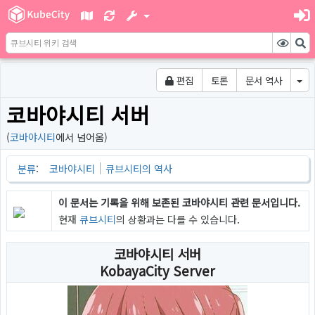
편집
토론
문서 역사
코바야시티 서버
(
코바야시티
에서 넘어옴)
분류
:
코바야시티
큐브시티의 역사
이 문서는 기록을 위해 보존된
코바야시티
관련 문서입니다.
현재
큐브시티
의 상황과는 다를 수 있습니다.
코바야시티 서버
KobayaCity Server