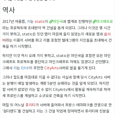
역사
2017년 여름쯤,
리
는
static
이
마인국
과 별개로 진행하던
마크메트로
라는 프로젝트에 초대받아 역 건설을 돕게 되었다. 그러나 이것은 몇 시간
가지 못하고, static은 짓던 맵이 마음에 들지 않았는지 새로운 맵과
싙서
버
라는 이름의 서버를 파고 리를 포함한 텔레그램의 지인들을 초대해서 건
축을 하기 시작했다.
하지만 이것 역시 오래 가지 못하고, static은 마인국을 포함한 모든 마인
크래프트 프로젝트를 중단하고 마인크래프트 자체도 접겠다고 선언했다.
그래서
리
는
Efrit
이 추천한
CityArts
서버로 발을 옮기게 된다.
그러나 철도를 마음대로 지을 수 없다는 사실과 함께 당시 CityArts 서버
는 분쟁이 매일 발생하는 개판 5분전 상태라는 것을 알게 되었다. 하지만
할 서버가 없었던 리는 할 수 없이 CityArts에서 활동을 계속하기로 하여
새 프로빈스를 개설하고 소규모로 건축을 하기 시작한다.
며칠 뒤 어느날
퓨리티
가 서버에 들어와서 프랑스 테마파크를 컨셉으로 한
'원더랜드'를 건설하고 리는 그 건설 작업에 참여하면서 퓨리티와 친분을