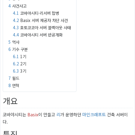
4
사건사고
4.1
코바야시티-리서버 합병
4.2
Basix 서버 제공자 차단 사건
4.3
호토코코아 서버 블랙아웃 사태
4.4
코바야시티 서버 반공개화
5
역사
6
기수 구분
6.1
1기
6.2
2기
6.3
3기
7
월드
8
연혁
개요
코바야시티는
Basix
이 만들고
리
가 운영하던
마인크래프트
건축 서버이
다.
특징