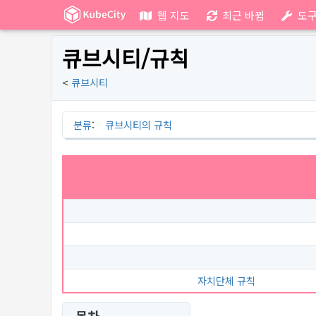
웹 지도
최근 바뀜
도
큐브시티/규칙
<
큐브시티
분류
:
큐브시티의 규칙
자치단체 규칙