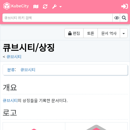
편집
토론
문서 역사
큐브시티/상징
<
큐브시티
분류
:
큐브시티
개요
큐브시티
의 상징들을 기록한 문서이다.
로고