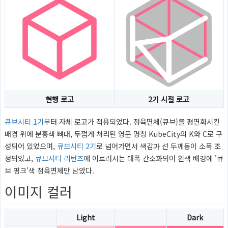
현행 로고
2기 시절 로고
큐브시티 1기
부터 자체 로고가 적용되었다. 정육면체(큐브)를 평면화시킨
배경 위에 분홍색 뼈대, 두껍게 처리된 영문 명칭 KubeCity의 K와 C로 구
성되어 있었으며,
큐브시티 2기
로 넘어가면서 색감과 선 두께등이 소폭 조
정되었고,
큐브시티 리턴즈
에 이르러서는 대폭 간소화되어 흰색 배경에 '큐
브 핑크'색 정육면체만 남았다.
이미지 컬러
Light
Dark