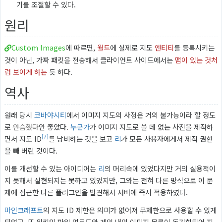
기를 조절할 수 있다.
원리
Custom Images
에 따르면,
월드
에 실제로 지도
엔티티
를 등록시키는
것이 아닌, 가짜 패킷을 전송해서 클라이언트 사이드에서는
맵이 있는 것처
럼 보이게 하는
듯 하다.
역사
원래 당시
코바야시티
에서 이미지 지도의 사정은 거의 불가능이라 할 정도
로
안습했다
안 좋았다.
누군가
가 이미지 지도로 쓸 데 없는 사진을 제작하
[7]
면서 지도 ID
를 낭비하는 것을 보고
리
가 모든 사용자에게서 제작 권한
을 빼 버린 것이다.
이를 개선할 수 있는 아이디어는
리
의 머리속에 있었다지만 거의 실용적이
지 못해서 실현되지는 못하고 있었지만, 그와는 전혀 다른 방식으로 이 문
제에 접근한 다른 플러그인을 발견해서 서버에 즉시 적용하였다.
마인크래프트
의 지도 ID 제한은 의미가 없어져 무제한으로 사용할 수 있게
되었고, 또 위키의 파일 업로드와 게임 내의 이미지 목록이 동기화되어 지