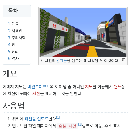
목차
1
개요
2
사용법
3
주의사항
4
팁
5
원리
6
역사
위 사진의
간판들
을 만드는 데 사용된 게 이것이다.
개요
이미지 지도는
마인크래프트
의 아이템 중 하나인
지도
를 이용해서
월드
상
에 자신이 원하는
사진
을 표시하는 것을 말한다.
사용법
[1]
위키에
파일을 업로드
한다
[2]
업로드된 파일 페이지에서
링크로 이동, 주소 표시
원본 파일